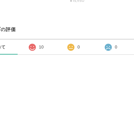
¥15,950
プの評価
べて
10
0
0