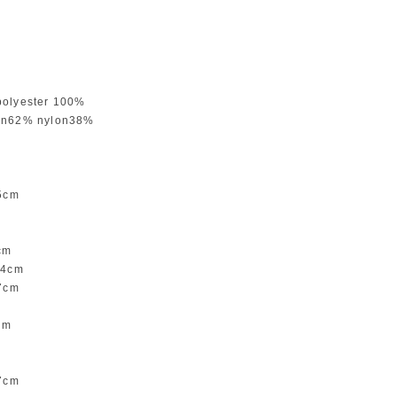
polyester 100%
on62% nylon38%
5cm
m
m
cm
4cm
7cm
m
cm
7cm