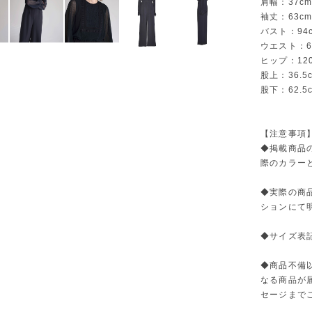
肩幅：37c
袖丈：63c
バスト：94
ウエスト：6
ヒップ：12
股上：36.5
股下：62.5
【注意事項
◆掲載商品
際のカラー
◆実際の商
ションにて
◆サイズ表
◆商品不備
なる商品が
セージまで