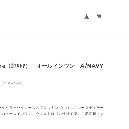
lea（ｶｴﾙﾚｱ） オールインワン A/NAVY
0
(70%OFF)
ールとラッセルレースのブロッキングにはしごレースディテー
トのオールインワン。ウエストはゴム仕様で楽にご着用頂けま