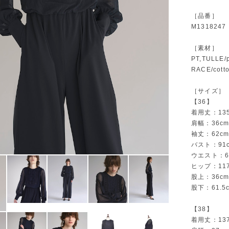
［品番］
M1318247
［素材］
PT,TULLE/
RACE/cott
［サイズ］
【36】
着用丈：13
肩幅：36c
袖丈：62c
バスト：91
ウエスト：6
ヒップ：11
股上：36c
股下：61.5
【38】
着用丈：13