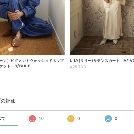
ドーン）ピグメントウォッシュドネップ
LILY(リリー)サテンスカート A/IV
ケット B/BULE
¥25,300
プの評価
べて
10
0
0