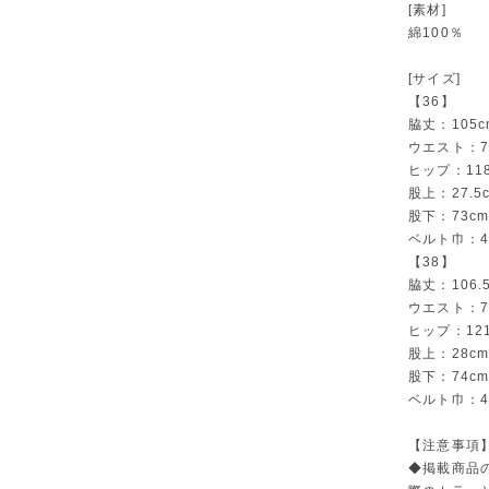
[素材]
綿100％
[サイズ]
【36】
脇丈：105c
ウエスト：7
ヒップ：118
股上：27.5
股下：73c
ベルト巾：4
【38】
脇丈：106.
ウエスト：7
ヒップ：121
股上：28c
股下：74c
ベルト巾：4
【注意事項
◆掲載商品