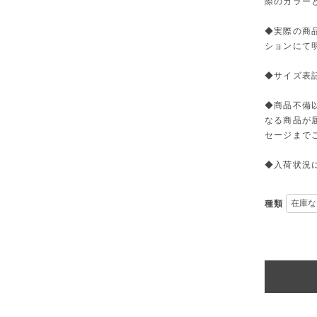
際のカラー
◆実際の商
ションにて
◆サイズ表
◆商品不備
なる商品が
セージまで
◆入荷状況
種類