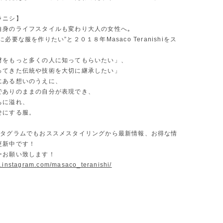
ラニシ】
自身のライフスタイルも変わり大人の女性へ｡
必要な服を作りたい”と２０１８年Masaco Teranishiをス
材をもっと多くの人に知ってもらいたい」、
ってきた伝統や技術を大切に継承したい」
にある想いのうえに、
でありのままの自分が表現でき、
ちに溢れ、
せにする服。
スタグラムでもおススメスタイリングから最新情報、お得な情
更新中です！
ーお願い致します！
w.instagram.com/masaco_teranishi/