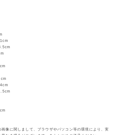
m
1cm
.5cm
cm
m
cm
5cm
4cm
.5cm
m
m
cm
】
の画像に関しまして、ブラウザやパソコン等の環境により、実