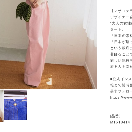
【マサコテ
デザイナー
“大人の女性に
タート。
「日本の素
「日本が培
という根底
着飾ること
愉しい気持
着る人を幸
■公式イン
報まで随時
是非フォロ
https://ww
[品番]
M1618414