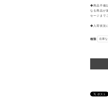
◆商品不備
なる商品が
セージまで
◆入荷状況
種類