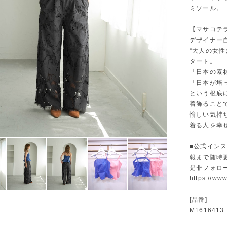
ミソール。
【マサコテ
デザイナー
“大人の女性に
タート。
「日本の素
「日本が培
という根底
着飾ること
愉しい気持
着る人を幸
■公式イン
報まで随時
是非フォロ
https://ww
[品番]
M1616413