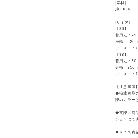
[素材]
綿100％
[サイズ]
【36】
着用丈：49.
身幅：92c
ウエスト：7
【38】
着用丈：50.
身幅：95c
ウエスト：7
【注意事項
◆掲載商品
際のカラー
◆実際の商
ションにて
◆サイズ表