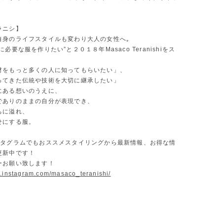
ラニシ】
自身のライフスタイルも変わり大人の女性へ｡
必要な服を作りたい”と２０１８年Masaco Teranishiをス
材をもっと多くの人に知ってもらいたい」、
ってきた伝統や技術を大切に継承したい」
にある想いのうえに、
でありのままの自分が表現でき、
ちに溢れ、
せにする服。
スタグラムでもおススメスタイリングから最新情報、お得な情
更新中です！
ーお願い致します！
w.instagram.com/masaco_teranishi/