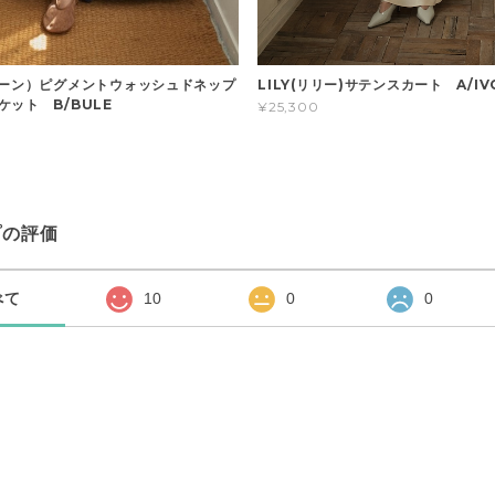
ドーン）ピグメントウォッシュドネップ
LILY(リリー)サテンスカート A/IV
ケット B/BULE
¥25,300
プの評価
べて
10
0
0