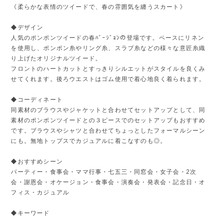
《柔らかな表情のツイードで、春の雰囲気を纏うスカート》
◆デザイン
人気のポンポンツイードの春ﾊﾞｰｼﾞｮﾝの登場です。ベースにリネン
を使用し、ポンポン糸やリング糸、スラブ糸などの様々な意匠糸織
り上げたオリジナルツイード。
フロントのハートカットとすっきりシルエットがスタイルを良くみ
せてくれます。後ろウエストはゴム使用で着心地良く着られます。
◆コーディネート
同素材のブラウスやジャケットと合わせてセットアップとして、同
素材のポンポンツイードとの３ピースでのセットアップもおすすめ
です。ブラウスやシャツと合わせてちょっとしたフォーマルシーン
にも。無地トップスでカジュアルに着こなすのも◎。
◆おすすめシーン
パーティー・食事会・ママ行事・七五三・同窓会・女子会・2次
会・謝恩会・オケージョン・食事会・演奏会・発表会・記念日・オ
フィス・カジュアル
◆キーワード