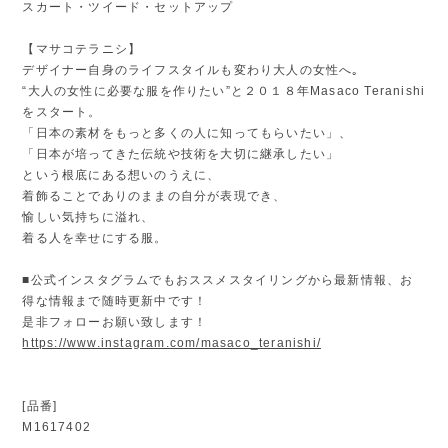
スカート・ツイード・セットアップ
【マサコテラニシ】
デザイナー自身のライフスタイルも変わり大人の女性へ｡
“大人の女性に必要な服を作りたい”と２０１８年Masaco Teranishi
をスタート。
「日本の素材をもっと多くの人に知ってもらいたい」、
「日本が培ってきた伝統や技術を大切に継承したい」
という根底にある想いのうえに、
着飾ることでありのままの自分が表現でき、
愉しい気持ちに溢れ、
着る人を幸せにする服。
■公式インスタグラムでもおススメスタイリングから最新情報、お
得な情報まで随時更新中です！
是非フォローお願い致します！
https://www.instagram.com/masaco_teranishi/
[品番]
M1617402