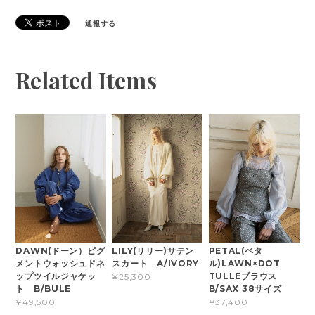
通報する
Related Items
DAWN(ドーン）ピグ
LILY(リリー)サテン
PETAL(ペタ
メントウォッシュドネ
スカート A/IVORY
ル)LAWN×DOT
ップツイルジャケッ
TULLEブラウス
¥25,300
ト B/BULE
B/SAX 38サイズ
¥49,500
¥37,400